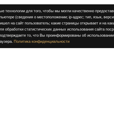
ые технологии для того, чтобы мы могли качественно предостав
ьютере (сведения о местоположении; ip-адрес; тип, язык, верси
ришел на сайт пользователь; какие страницы открывает и на как
ля обработки статистических данных использования сайта поср
 подтверждаете то, что Вы проинформированы об использовании
аузера.
Политика конфиденциальности
П
Пр