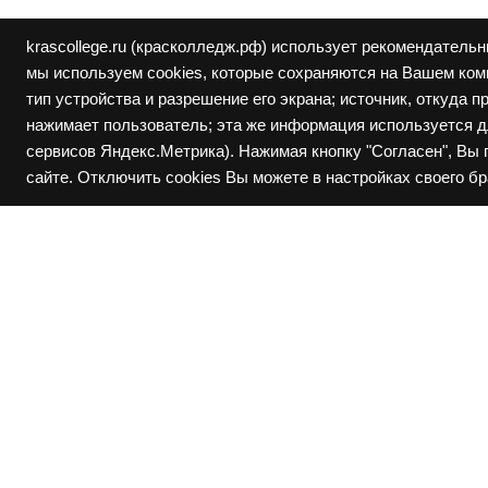
krascollege.ru (красколледж.рф) использует рекомендательн
мы используем cookies, которые сохраняются на Вашем комп
тип устройства и разрешение его экрана; источник, откуда п
нажимает пользователь; эта же информация используется д
сервисов Яндекс.Метрика). Нажимая кнопку "Согласен", Вы
сайте. Отключить cookies Вы можете в настройках своего бр
660131, г. Красноярск, ул. Рокоссовского, дом 17
■ II корпус - Металлургов, 4б
■ III корпус - Металлургов, 4а
Электронная почта: krascollege@mail.ru
Антикоррупционная политика
Безопасность колледжа