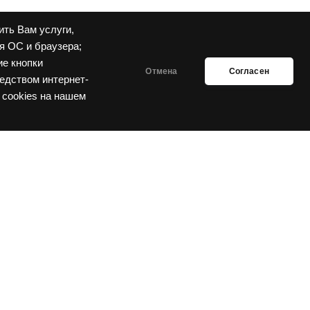
ить Вам услуги,
я ОС и браузера;
ие кнопки
Отмена
Согласен
едством интернет-
 cookies на нашем
риемная
8(391)224-76-64
иемная комиссия 8(391)224-77-12 | 8(391)224-76-61
ЗАДАТЬ ВОПРОС